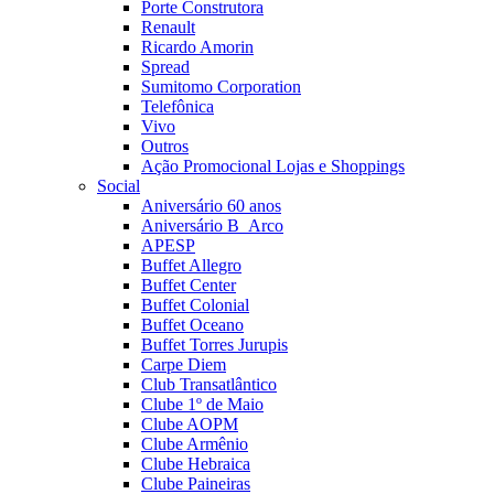
Porte Construtora
Renault
Ricardo Amorin
Spread
Sumitomo Corporation
Telefônica
Vivo
Outros
Ação Promocional Lojas e Shoppings
Social
Aniversário 60 anos
Aniversário B_Arco
APESP
Buffet Allegro
Buffet Center
Buffet Colonial
Buffet Oceano
Buffet Torres Jurupis
Carpe Diem
Club Transatlântico
Clube 1º de Maio
Clube AOPM
Clube Armênio
Clube Hebraica
Clube Paineiras