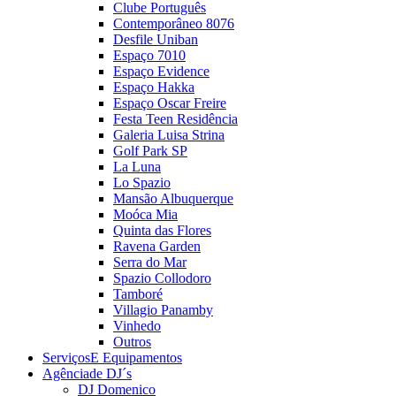
Clube Português
Contemporâneo 8076
Desfile Uniban
Espaço 7010
Espaço Evidence
Espaço Hakka
Espaço Oscar Freire
Festa Teen Residência
Galeria Luisa Strina
Golf Park SP
La Luna
Lo Spazio
Mansão Albuquerque
Moóca Mia
Quinta das Flores
Ravena Garden
Serra do Mar
Spazio Collodoro
Tamboré
Villagio Panamby
Vinhedo
Outros
Serviços
E Equipamentos
Agência
de DJ´s
DJ Domenico