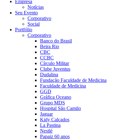
Empresa
Notícias
Seu Evento
Corporativo
Social
Portfólio
Corporativo
Banco do Brasil
Beira Rio
CBC
CCBC
Círculo Militar
Clube Juventus
Dudalina
Fundação Faculdade de Medicina
Faculdade de Medicina
GGD
Gráfica Oceano
Grupo MDS
Hospital São Camilo
Jaguar
Kidy Calçados
La Pastina
Nestlé
Papaiz 60 anos